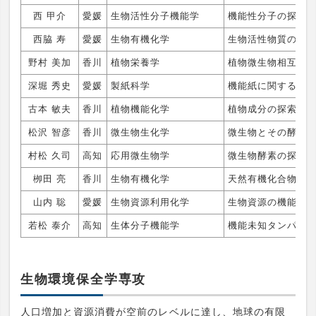
西 甲介
愛媛
生物活性分子機能学
機能性分子の探索
西脇 寿
愛媛
生物有機化学
生物活性物質の構
野村 美加
香川
植物栄養学
植物微生物相互作
深堀 秀史
愛媛
製紙科学
機能紙に関する研
古本 敏夫
香川
植物機能化学
植物成分の探索お
松沢 智彦
香川
微生物生化学
微生物とその酵素
村松 久司
高知
応用微生物学
微生物酵素の探索
栁田 亮
香川
生物有機化学
天然有機化合物の
山内 聡
愛媛
生物資源利用化学
生物資源の機能解
若松 泰介
高知
生体分子機能学
機能未知タンパク
生物環境保全学専攻
人口増加と資源消費が空前のレベルに達し、地球の有限