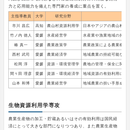
力と応用能力を備えた専門家の養成に重点を置く。
主指導教員
大学
研究分野
市川 昌広
高知
農山村資源利用学
日本やアジアの農山村の
竹ノ内 徳人
愛媛
水産経営学
水産業や漁業地域の持
椿 真一
愛媛
農業政策学
農業政策による農業構造
西村 武司
愛媛
農業経済学
地域農業の持続可能な発
松岡 淳
愛媛
資源・環境管理学
農地の管理・保全に関す
間々田 理彦
愛媛
資源・環境経済学
地域資源の有効利用に関
山本 和博
愛媛
農業経営学
地域農業の担い手形成に
生物資源利用学専攻
農業生産物の加工・貯蔵あるいはその有効利用は国民経
済にとって大きな部門になりつつあり、また農業生産物