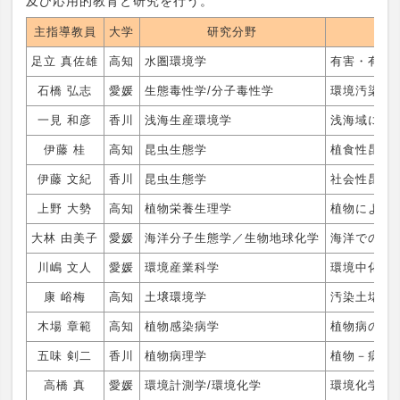
及び応用的教育と研究を行う。
主指導教員
大学
研究分野
足立 真佐雄
高知
水圏環境学
有害・有毒
石橋 弘志
愛媛
生態毒性学/分子毒性学
環境汚染物
一見 和彦
香川
浅海生産環境学
浅海域にお
伊藤 桂
高知
昆虫生態学
植食性昆虫
伊藤 文紀
香川
昆虫生態学
社会性昆虫
上野 大勢
高知
植物栄養生理学
植物による
大林 由美子
愛媛
海洋分子生態学／生物地球化学
海洋での物
川嶋 文人
愛媛
環境産業科学
環境中化学
康 峪梅
高知
土壌環境学
汚染土壌、
木場 章範
高知
植物感染病学
植物病の発
五味 剣二
香川
植物病理学
植物－病原
高橋 真
愛媛
環境計測学/環境化学
環境化学物