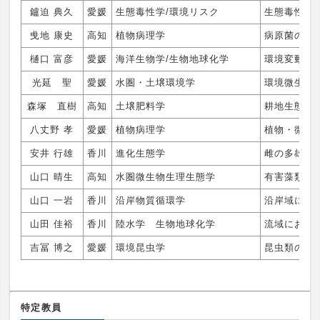
鑪迫 典久
愛媛
生態毒性学/環境リスク
生態毒性/
曵地 康史
高知
植物病理学
病原菌の病
樋口 富彦
愛媛
海洋生物学/生物地球化学
環境変動に
光延 聖
愛媛
水圏・土壌環境学
環境微生物
森塚 直樹
高知
土壌肥料学
耕地生態系
八丈野 孝
愛媛
植物病理学
植物・微生
安井 行雄
香川
進化生態学
雌の多雄交
山口 晴生
高知
水圏微生物生理生態学
有害藻類に
山口 一岩
香川
沿岸物質循環学
沿岸域にお
山田 佳裕
香川
陸水学 生物地球化学
流域におけ
吉冨 博之
愛媛
環境昆虫学
昆虫類の系
特定教員