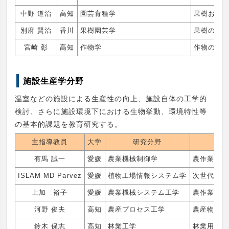
中野 道治
高知
園芸育種学
果樹およ
別府 賢治
香川
果樹園芸学
果樹の結
宮崎 彰
高知
作物学
作物の収
施設生産学分野
温室などの施設による生産性の向上、施設自体の工学的
検討、さらに施設環境下における生物挙動、環境特性等
の基本的課題を教育研究する。
主指導教員
大学
研究分野
有馬 誠一
愛媛
農業機械制御学
農作業の自
ISLAM MD Parvez
愛媛
植物工場情報システム学
次世代スマ
上加 裕子
愛媛
農業機械システム工学
農作業の自
河野 俊夫
高知
農産プロセス工学
農産物の加
鈴木 保志
高知
林業工学
林業用架線