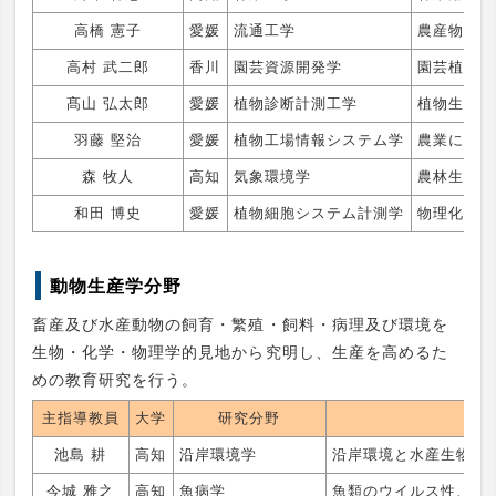
高橋 憲子
愛媛
流通工学
農産物の付
高村 武二郎
香川
園芸資源開発学
園芸植物遺
髙山 弘太郎
愛媛
植物診断計測工学
植物生体情
羽藤 堅治
愛媛
植物工場情報システム学
農業におけ
森 牧人
高知
気象環境学
農林生態系
和田 博史
愛媛
植物細胞システム計測学
物理化学的
動物生産学分野
畜産及び水産動物の飼育・繁殖・飼料・病理及び環境を
生物・化学・物理学的見地から究明し、生産を高めるた
めの教育研究を行う。
主指導教員
大学
研究分野
池島 耕
高知
沿岸環境学
沿岸環境と水産生物の
今城 雅之
高知
魚病学
魚類のウイルス性、細