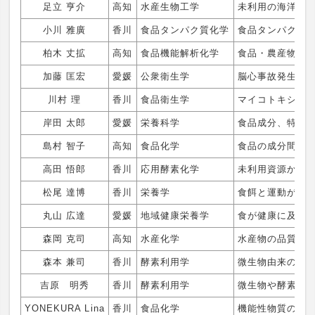
足立 亨介
高知
水産生物工学
未利用の海洋資
小川 雅廣
香川
食品タンパク質化学
食品タンパク質
柏木 丈拡
高知
食品機能解析化学
食品・農産物・
加藤 匡宏
愛媛
公衆衛生学
脳心事故発生調
川村 理
香川
食品衛生学
マイコトキシン
岸田 太郎
愛媛
栄養科学
食品成分、特に
島村 智子
高知
食品化学
食品の成分間反
高田 悟郎
香川
応用酵素化学
未利用資源から
松尾 達博
香川
栄養学
食餌と運動が生
丸山 広達
愛媛
地域健康栄養学
食が健康に及ぼす
森岡 克司
高知
水産化学
水産物の品質評
森本 兼司
香川
酵素利用学
微生物由来の酵
吉原 明秀
香川
酵素利用学
微生物や酵素を
YONEKURA Lina
香川
食品化学
機能性物質の吸