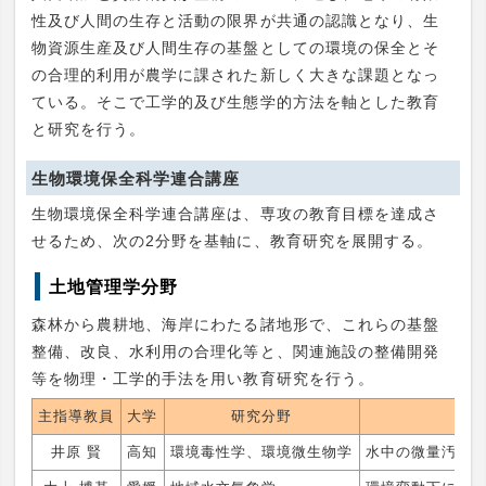
性及び人間の生存と活動の限界が共通の認識となり、生
物資源生産及び人間生存の基盤としての環境の保全とそ
の合理的利用が農学に課された新しく大きな課題となっ
ている。そこで工学的及び生態学的方法を軸とした教育
と研究を行う。
生物環境保全科学連合講座
生物環境保全科学連合講座は、専攻の教育目標を達成さ
せるため、次の2分野を基軸に、教育研究を展開する。
土地管理学分野
森林から農耕地、海岸にわたる諸地形で、これらの基盤
整備、改良、水利用の合理化等と、関連施設の整備開発
等を物理・工学的手法を用い教育研究を行う。
主指導教員
大学
研究分野
井原 賢
高知
環境毒性学、環境微生物学
水中の微量汚染