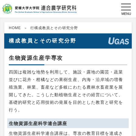
toggl
navig
HOME
行構成教員とその研究分野
構成教員とその研究分野
生物資源生産学専攻
四国は複雑な地勢を利用して、施設・露地の園芸・蔬菜
並びに花卉・柑橘などの果樹生産、内海・沿岸域の増養
殖漁業、林業、畜産など多岐にわたる農林水畜産業を展
開してきた。こうした動植物生産とその経営について、
基礎的研究と応用技術の発展を目的とした教育と研究を
行う。
生物資源生産科学連合講座
生物資源生産科学連合講座は、専攻の教育目標を達成さ