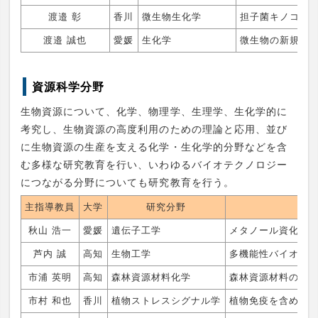
渡邉 彰
香川
微生物生化学
担子菌キノコの
渡邉 誠也
愛媛
生化学
微生物の新規代
資源科学分野
生物資源について、化学、物理学、生理学、生化学的に
考究し、生物資源の高度利用のための理論と応用、並び
に生物資源の生産を支える化学・生化学的分野などを含
む多様な研究教育を行い、いわゆるバイオテクノロジー
につながる分野についても研究教育を行う。
主指導教員
大学
研究分野
秋山 浩一
愛媛
遺伝子工学
メタノール資化性
芦内 誠
高知
生物工学
多機能性バイオナ
市浦 英明
高知
森林資源材料化学
森林資源材料の化
市村 和也
香川
植物ストレスシグナル学
植物免疫を含めた