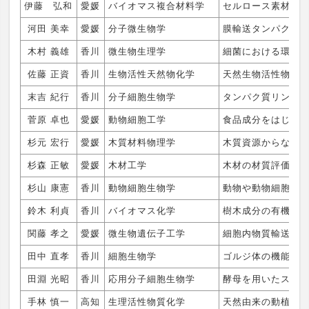
伊藤 弘和
愛媛
バイオマス複合材料学
セルロース素材と
河田 美幸
愛媛
分子微生物学
膜輸送タンパク質
木村 義雄
香川
微生物生理学
細菌における環境
佐藤 正資
香川
生物活性天然物化学
天然生物活性物質
末吉 紀行
香川
分子細胞生物学
タンパク質リン酸
菅原 卓也
愛媛
動物細胞工学
食品成分をはじめ
杉元 宏行
愛媛
木質材料物理学
木質資源からなる
杉森 正敏
愛媛
木材工学
木材の材質評価
杉山 康憲
香川
動物細胞生物学
動物や動物細胞を
鈴木 利貞
香川
バイオマス化学
樹木成分の有機化
関藤 孝之
愛媛
微生物遺伝子工学
細胞内物質輸送の
田中 直孝
香川
細胞生物学
ゴルジ体の機能解
田淵 光昭
香川
応用分子細胞生物学
酵母を用いたスフ
手林 慎一
高知
生理活性物質化学
天然由来の動植物