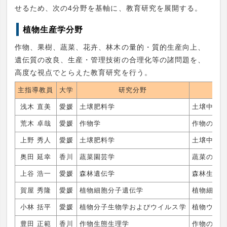
せるため、次の4分野を基軸に、教育研究を展開する。
植物生産学分野
作物、果樹、蔬菜、花卉、林木の量的・質的生産向上、
遺伝質の改良、生産・管理技術の合理化等の諸問題を、
高度な視点でとらえた教育研究を行う。
主指導教員
大学
研究分野
浅木 直美
愛媛
土壌肥料学
土壌中の
荒木 卓哉
愛媛
作物学
作物の乾
上野 秀人
愛媛
土壌肥料学
土壌中の
奥田 延幸
香川
蔬菜園芸学
蔬菜の発
上谷 浩一
愛媛
森林遺伝学
森林生物
賀屋 秀隆
愛媛
植物細胞分子遺伝学
植物細胞
小林 括平
愛媛
植物分子生物学およびウイルス学
植物ウイル
豊田 正範
香川
作物生態生理学
作物の収