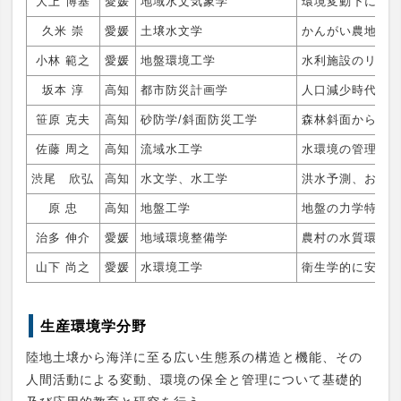
大上 博基
愛媛
地域水文気象学
環境変動下にお
久米 崇
愛媛
土壌水文学
かんがい農地の
小林 範之
愛媛
地盤環境工学
水利施設のリハ
坂本 淳
高知
都市防災計画学
人口減少時代の
笹原 克夫
高知
砂防学/斜面防災工学
森林斜面からの
佐藤 周之
高知
流域水工学
水環境の管理技
渋尾 欣弘
高知
水文学、水工学
洪水予測、およ
原 忠
高知
地盤工学
地盤の力学特性
治多 伸介
愛媛
地域環境整備学
農村の水質環境
山下 尚之
愛媛
水環境工学
衛生学的に安全
生産環境学分野
陸地土壌から海洋に至る広い生態系の構造と機能、その
人間活動による変動、環境の保全と管理について基礎的