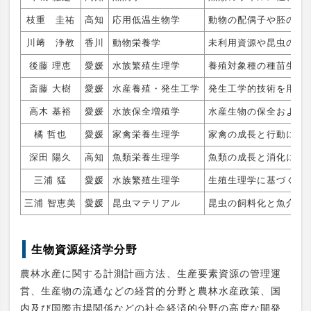
枝重 圭祐
高知
応用低温生物学
動物の配偶子や胚の低
川﨑 浄教
香川
動物栄養学
未利用資源や昆虫の飼
後藤 理恵
愛媛
水族繁殖生理学
養殖対象種の種苗生産
斎藤 大樹
愛媛
水産養殖・発生工学
発生工学的技術を用い
高木 基裕
愛媛
水族保全増殖学
水産生物の保全および
橘 哲也
愛媛
家禽栄養生理学
家禽の成長と行動に関
深田 陽久
高知
魚類栄養生理学
魚類の成長と消化に関
三浦 猛
愛媛
水族繁殖生理学
生殖生理学に基づく新
三浦 智恵美
愛媛
昆虫マテリアル
昆虫の飼料化と魚介類
生物資源経済学分野
農林水産に関する計測計画方法、生産要素資源の管理運
営、生産物の流通などの経営的分野と農林水産政策、国
内及び国際市場関係などの社会経済的分野の高度な開発