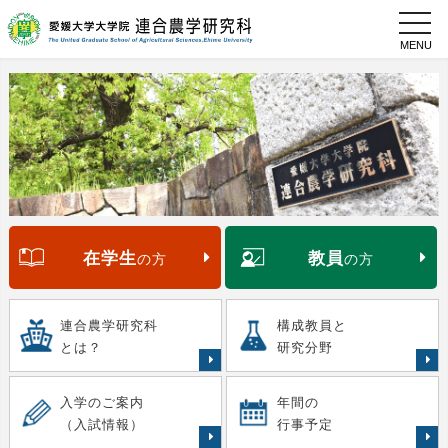
toggl
navig
在学生
教員
の方
の方
連合農学研究科
構成教員と
とは？
研究分野
入学のご案内
年間の
（入試情報）
行事予定