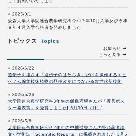
しくお願いいたします
2025/9/1
愛媛大学大学院連合農学研究科令和７年10月入学及び令和
８年４月入学合格者を発表しました
トピックス
topics
お知らせ
もっと見る
2026/6/22
遺伝子を壊さず「遺伝子のはたらき」だけを操作するエピ
ゲノム編集技術植物の品種改良につながる次世代新技術
2026/5/26
大学院連合農学研究科3年生の飯島巧望さんが「優秀ポス
ター発表賞」を受賞しました[ 3月30日（月）]
2026/5/8
大学院連合農学研究科2年生の中城遥登さんの筆頭著者論
文が学術誌「Scientific Reports」に掲載されました[3月5